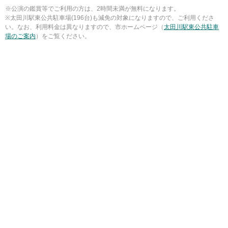
※公演の鑑賞等でご利用の方は、2時間未満が無料になります。
※太田川駅東公共駐車場(196台)も減免の対象になりますので、ご利用くださ
い。なお、利用料金は異なりますので、市ホームページ（
太田川駅東公共駐車
場のご案内
）をご覧ください。