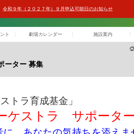
令和９年（２０２７年）９月申込可能日のお知らせ
ント
劇場カレンダー
施設案内
ポーター 募集
ケストラ育成基金」
ーケストラ サポータ
音に あなたの気持ちを添えま