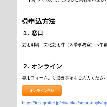
◎申込方法
１. 窓口
芸術劇場 文化芸術課（３階事務室）へ午前
２. オンライン
専用フォームより必要事項をご入力くださ
オンライン申込
https://ttzk.graffer.jp/city-tokai/smart-apply