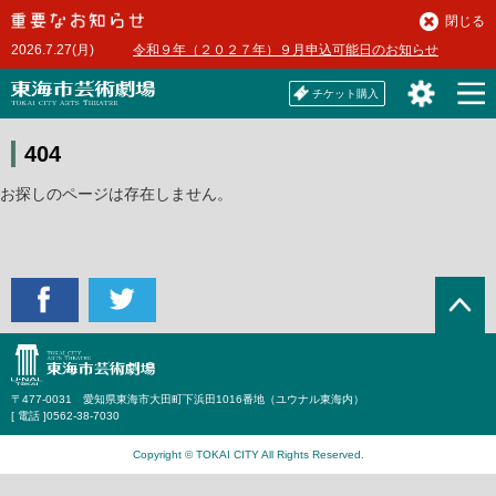
本
閉じる
文
2026.7.27(月)
令和９年（２０２７年）９月申込可能日のお知らせ
へ
チケット購入
404
お探しのページは存在しません。
〒477-0031 愛知県東海市大田町下浜田1016番地（ユウナル東海内）
[ 電話 ]
0562-38-7030
Copyright © TOKAI CITY All Rights Reserved.