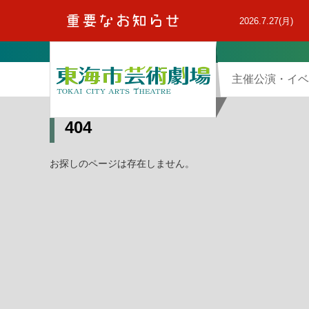
本
文
2026.7.27(月)
へ
主催公演・イベ
404
お探しのページは存在しません。