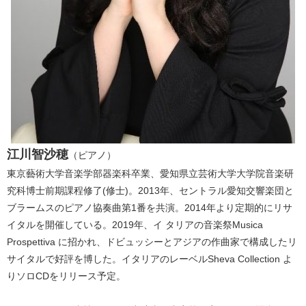
江川智沙穂
（ピアノ）
東京藝術大学音楽学部器楽科卒業、愛知県立芸術大学大学院音楽研
究科博士前期課程修了(修士)。2013年、セントラル愛知交響楽団と
ブラームスのピアノ協奏曲第1番を共演。2014年より定期的にリサ
イタルを開催している。2019年、イ タリアの音楽祭Musica
Prospettiva に招かれ、ドビュッシーとアジアの作曲家で構成したリ
サイタルで好評を博した。イタリアのレーベルSheva Collection よ
りソロCDをリリース予定。