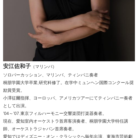
安江佐和子
（マリンバ）
ソロパーカッション、マリンバ、ティンパニ奏者
桐朋学園大学卒業,研究科修了。在学中ミュンヘン国際コンクール奨
励賞受賞。
小澤征爾指揮、ヨーロッパ、アメリカツアーにてティンパニー奏者
として出演。
’04～’07.東京フィルハーモニー交響楽団打楽器奏者。
現在、愛知室内オーケストラ首席客演奏者、桐朋学園大学特任講
師、オーケストラジャパン首席奏者。
愛知ではディズニー・オン・クラシックへ毎年出演、東海市芸術劇