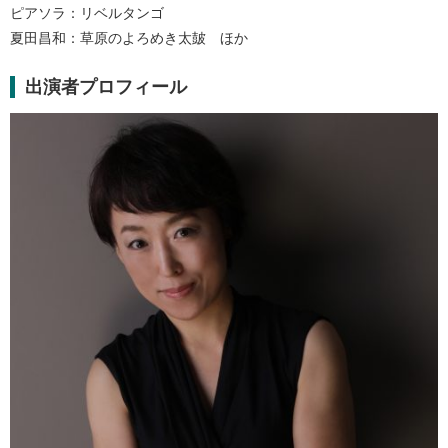
ピアソラ：リベルタンゴ
夏田昌和：草原のよろめき太皷 ほか
出演者プロフィール