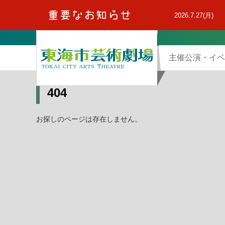
本
文
2026.7.27(月)
へ
主催公演・イベ
404
お探しのページは存在しません。