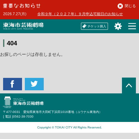
本
閉じる
文
2026.7.27(月)
令和９年（２０２７年）９月申込可能日のお知らせ
へ
チケット購入
404
お探しのページは存在しません。
〒477-0031 愛知県東海市大田町下浜田1016番地（ユウナル東海内）
[ 電話 ]
0562-38-7030
Copyright © TOKAI CITY All Rights Reserved.