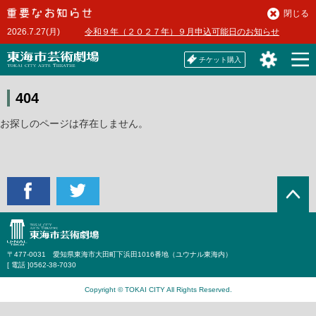
本
閉じる
文
2026.7.27(月)
令和９年（２０２７年）９月申込可能日のお知らせ
へ
チケット購入
404
お探しのページは存在しません。
〒477-0031 愛知県東海市大田町下浜田1016番地（ユウナル東海内）
[ 電話 ]
0562-38-7030
Copyright © TOKAI CITY All Rights Reserved.