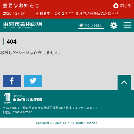
本
閉じる
文
2026.7.27(月)
令和９年（２０２７年）９月申込可能日のお知らせ
へ
チケット購入
404
お探しのページは存在しません。
〒477-0031 愛知県東海市大田町下浜田1016番地（ユウナル東海内）
[ 電話 ]
0562-38-7030
Copyright © TOKAI CITY All Rights Reserved.