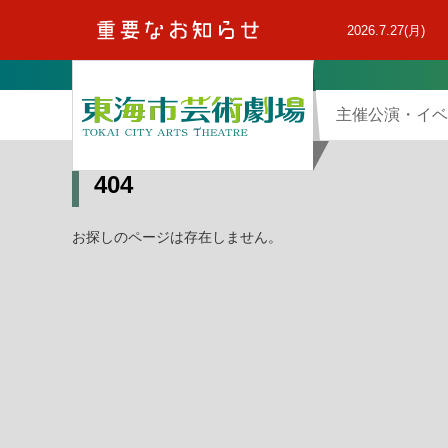
本
文
2026.7.27(月)
へ
主催公演・イベ
404
お探しのページは存在しません。