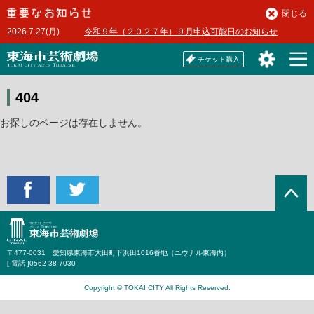
本
閉じる
文
2026.7.27(月)
令和９年（２０２７年）９月申込可能日のお知らせ
へ
チケット購入
404
お探しのページは存在しません。
〒477-0031 愛知県東海市大田町下浜田1016番地（ユウナル東海内）
[ 電話 ]
0562-38-7030
Copyright © TOKAI CITY All Rights Reserved.