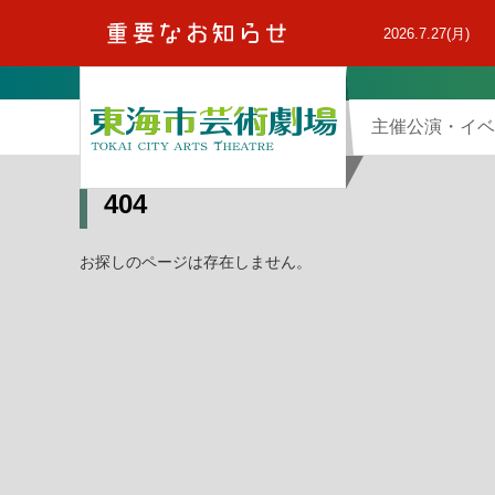
本
文
2026.7.27(月)
へ
主催公演・イベ
404
お探しのページは存在しません。