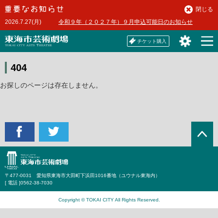
本
閉じる
文
2026.7.27(月)
令和９年（２０２７年）９月申込可能日のお知らせ
へ
チケット購入
404
お探しのページは存在しません。
〒477-0031 愛知県東海市大田町下浜田1016番地（ユウナル東海内）
[ 電話 ]
0562-38-7030
Copyright © TOKAI CITY All Rights Reserved.