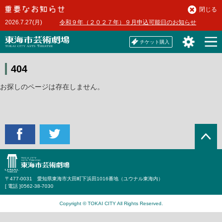
本
閉じる
文
2026.7.27(月)
令和９年（２０２７年）９月申込可能日のお知らせ
へ
チケット購入
404
お探しのページは存在しません。
〒477-0031 愛知県東海市大田町下浜田1016番地（ユウナル東海内）
[ 電話 ]
0562-38-7030
Copyright © TOKAI CITY All Rights Reserved.