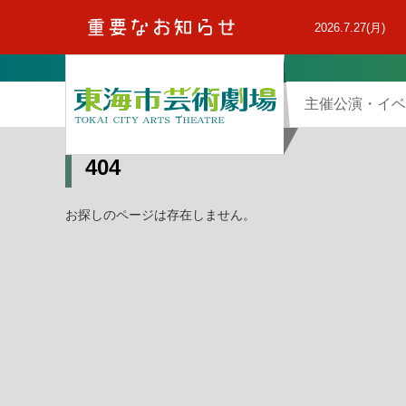
本
文
2026.7.27(月)
へ
主催公演・イベ
404
お探しのページは存在しません。