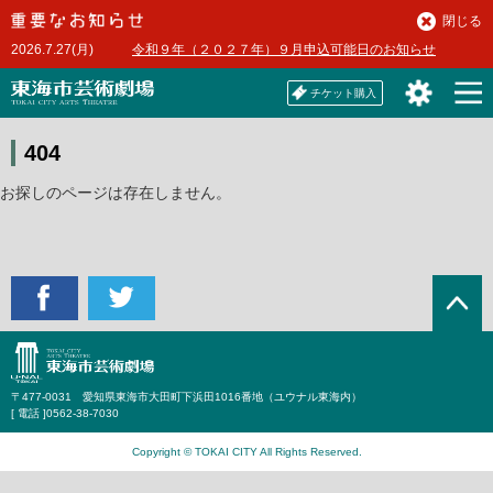
本
閉じる
文
2026.7.27(月)
令和９年（２０２７年）９月申込可能日のお知らせ
へ
チケット購入
404
お探しのページは存在しません。
〒477-0031 愛知県東海市大田町下浜田1016番地（ユウナル東海内）
[ 電話 ]
0562-38-7030
Copyright © TOKAI CITY All Rights Reserved.