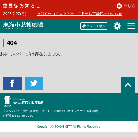
本
閉じる
文
2026.7.27(月)
令和９年（２０２７年）９月申込可能日のお知らせ
へ
チケット購入
404
お探しのページは存在しません。
〒477-0031 愛知県東海市大田町下浜田1016番地（ユウナル東海内）
[ 電話 ]
0562-38-7030
Copyright © TOKAI CITY All Rights Reserved.