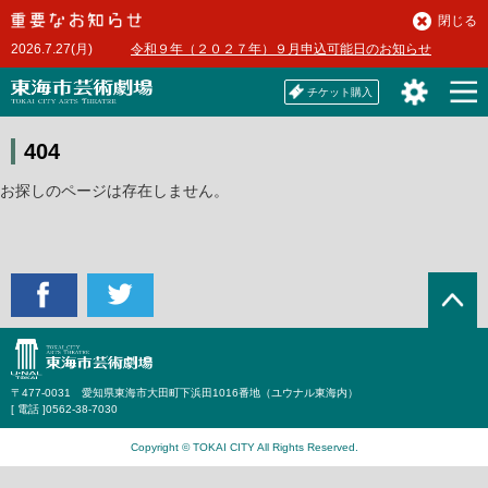
本
閉じる
文
2026.7.27(月)
令和９年（２０２７年）９月申込可能日のお知らせ
へ
チケット購入
404
お探しのページは存在しません。
〒477-0031 愛知県東海市大田町下浜田1016番地（ユウナル東海内）
[ 電話 ]
0562-38-7030
Copyright © TOKAI CITY All Rights Reserved.