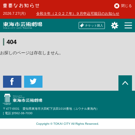
本
閉じる
文
2026.7.27(月)
令和９年（２０２７年）９月申込可能日のお知らせ
へ
チケット購入
404
お探しのページは存在しません。
〒477-0031 愛知県東海市大田町下浜田1016番地（ユウナル東海内）
[ 電話 ]
0562-38-7030
Copyright © TOKAI CITY All Rights Reserved.