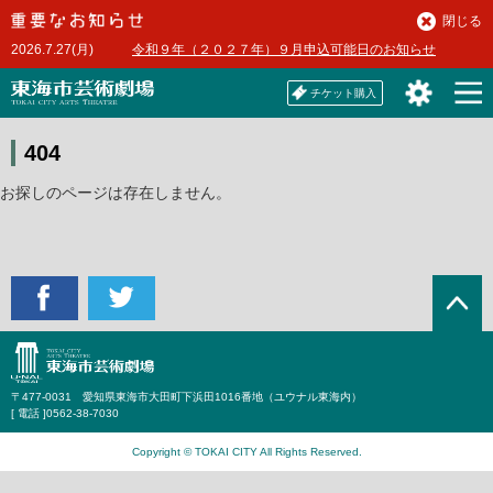
本
閉じる
文
2026.7.27(月)
令和９年（２０２７年）９月申込可能日のお知らせ
へ
チケット購入
404
お探しのページは存在しません。
〒477-0031 愛知県東海市大田町下浜田1016番地（ユウナル東海内）
[ 電話 ]
0562-38-7030
Copyright © TOKAI CITY All Rights Reserved.