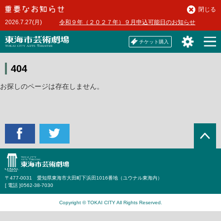
本
閉じる
文
2026.7.27(月)
令和９年（２０２７年）９月申込可能日のお知らせ
へ
チケット購入
404
お探しのページは存在しません。
〒477-0031 愛知県東海市大田町下浜田1016番地（ユウナル東海内）
[ 電話 ]
0562-38-7030
Copyright © TOKAI CITY All Rights Reserved.