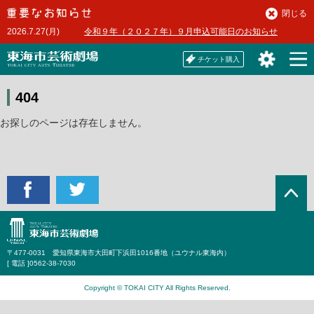
本
閉じる
文
2026.7.27(月)
令和９年（２０２７年）９月申込可能日のお知らせ
へ
チケット購入
404
お探しのページは存在しません。
〒477-0031 愛知県東海市大田町下浜田1016番地（ユウナル東海内）
[ 電話 ]
0562-38-7030
Copyright © TOKAI CITY All Rights Reserved.