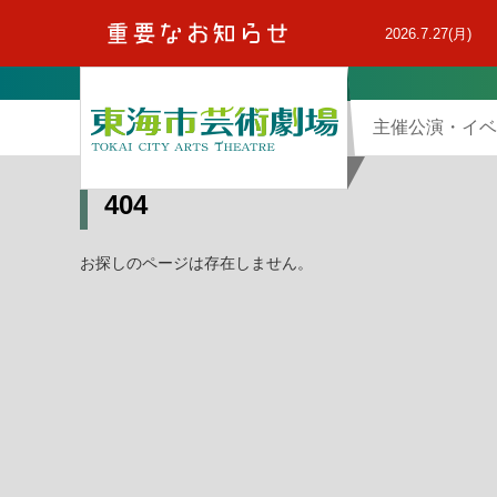
本
文
2026.7.27(月)
へ
主催公演・イベ
404
お探しのページは存在しません。