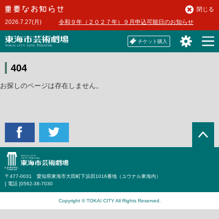
本
閉じる
文
2026.7.27(月)
令和９年（２０２７年）９月申込可能日のお知らせ
へ
チケット購入
404
お探しのページは存在しません。
〒477-0031 愛知県東海市大田町下浜田1016番地（ユウナル東海内）
[ 電話 ]
0562-38-7030
Copyright © TOKAI CITY All Rights Reserved.