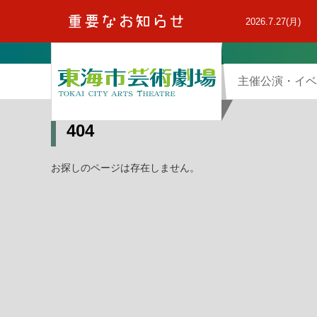
本
文
2026.7.27(月)
へ
主催公演・イベ
404
お探しのページは存在しません。