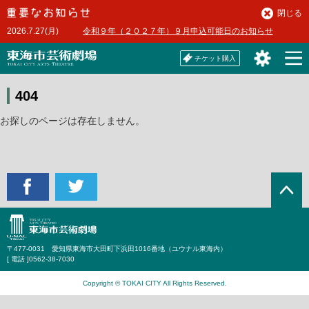
本
閉じる
文
2026.7.27(月)
令和９年（２０２７年）９月申込可能日のお知らせ
へ
チケット購入
404
お探しのページは存在しません。
〒477-0031 愛知県東海市大田町下浜田1016番地（ユウナル東海内）
[ 電話 ]
0562-38-7030
Copyright © TOKAI CITY All Rights Reserved.