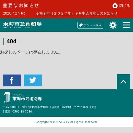
本
閉じる
文
2026.7.27(月)
令和９年（２０２７年）９月申込可能日のお知らせ
へ
チケット購入
404
お探しのページは存在しません。
〒477-0031 愛知県東海市大田町下浜田1016番地（ユウナル東海内）
[ 電話 ]
0562-38-7030
Copyright © TOKAI CITY All Rights Reserved.