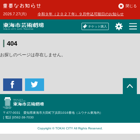
本
閉じる
文
2026.7.27(月)
令和９年（２０２７年）９月申込可能日のお知らせ
へ
チケット購入
404
お探しのページは存在しません。
〒477-0031 愛知県東海市大田町下浜田1016番地（ユウナル東海内）
[ 電話 ]
0562-38-7030
Copyright © TOKAI CITY All Rights Reserved.