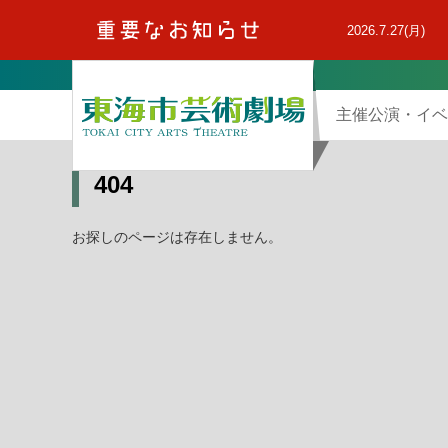
本
文
2026.7.27(月)
へ
主催公演・イベ
404
お探しのページは存在しません。