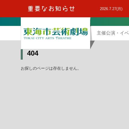
本
文
2026.7.27(月)
へ
主催公演・イベ
404
お探しのページは存在しません。