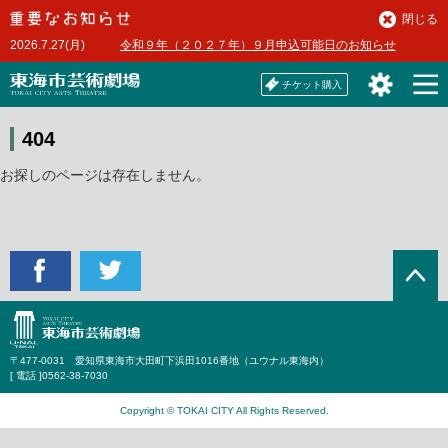
本
閉じる
文
2026.7.27(月)
令和９年（２０２７年）９月申込可能日のお知らせ
へ
チケット購入
404
お探しのページは存在しません。
〒477-0031 愛知県東海市大田町下浜田1016番地（ユウナル東海内）
[ 電話 ]
0562-38-7030
Copyright © TOKAI CITY All Rights Reserved.