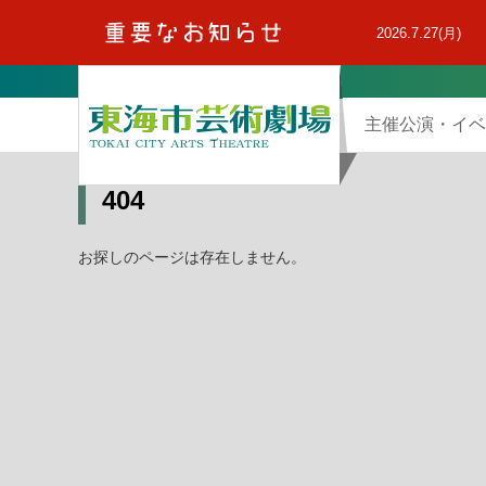
本
文
2026.7.27(月)
へ
主催公演・イベ
404
お探しのページは存在しません。