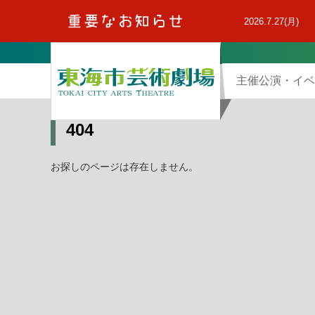
本
文
2026.7.27(月)
へ
主催公演・イベ
404
お探しのページは存在しません。