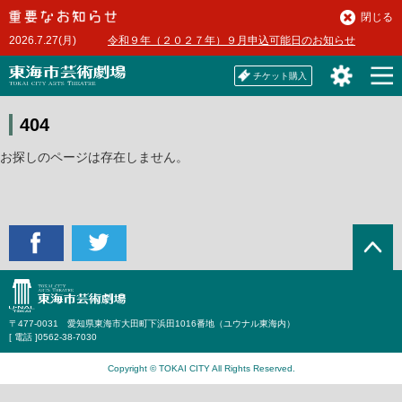
本
閉じる
文
2026.7.27(月)
令和９年（２０２７年）９月申込可能日のお知らせ
へ
チケット購入
404
お探しのページは存在しません。
〒477-0031 愛知県東海市大田町下浜田1016番地（ユウナル東海内）
[ 電話 ]
0562-38-7030
Copyright © TOKAI CITY All Rights Reserved.