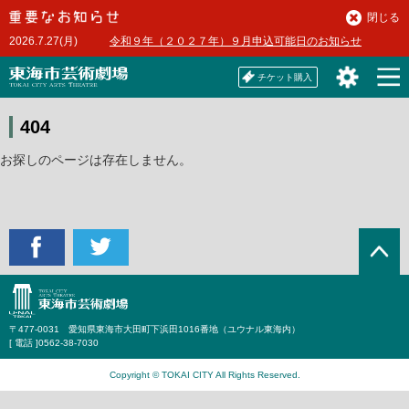
本
閉じる
文
2026.7.27(月)
令和９年（２０２７年）９月申込可能日のお知らせ
へ
チケット購入
404
お探しのページは存在しません。
〒477-0031 愛知県東海市大田町下浜田1016番地（ユウナル東海内）
[ 電話 ]
0562-38-7030
Copyright © TOKAI CITY All Rights Reserved.