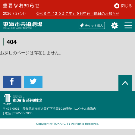
本
閉じる
文
2026.7.27(月)
令和９年（２０２７年）９月申込可能日のお知らせ
へ
チケット購入
404
お探しのページは存在しません。
〒477-0031 愛知県東海市大田町下浜田1016番地（ユウナル東海内）
[ 電話 ]
0562-38-7030
Copyright © TOKAI CITY All Rights Reserved.