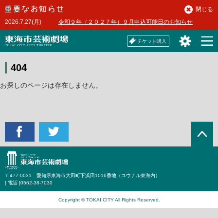
本
閉じる
文
2026.7.27(月)
令和９年（２０２７年）９月申込可能日のお知らせ
へ
チケット購入
404
お探しのページは存在しません。
〒477-0031 愛知県東海市大田町下浜田1016番地（ユウナル東海内）
[ 電話 ]
0562-38-7030
Copyright © TOKAI CITY All Rights Reserved.