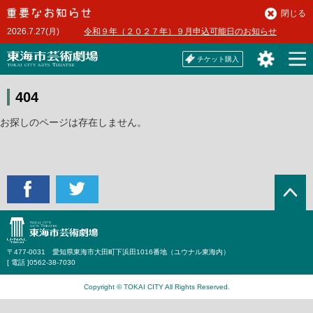
本
閉じる
文
2026.7.27(月)
令和９年（２０２７年）９月申込可能日のお知らせ
へ
チケット購入
404
お探しのページは存在しません。
〒477-0031 愛知県東海市大田町下浜田1016番地（ユウナル東海内）
[ 電話 ]
0562-38-7030
Copyright © TOKAI CITY All Rights Reserved.