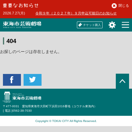
本
閉じる
文
2026.7.27(月)
令和９年（２０２７年）９月申込可能日のお知らせ
へ
チケット購入
404
お探しのページは存在しません。
〒477-0031 愛知県東海市大田町下浜田1016番地（ユウナル東海内）
[ 電話 ]
0562-38-7030
Copyright © TOKAI CITY All Rights Reserved.