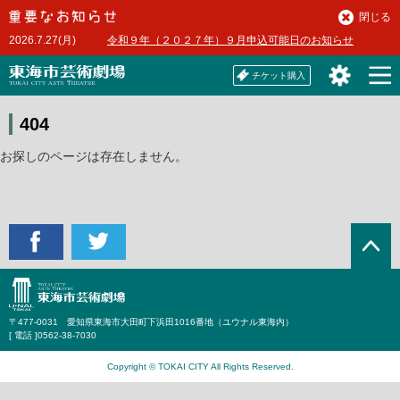
本
閉じる
文
2026.7.27(月)
令和９年（２０２７年）９月申込可能日のお知らせ
へ
チケット購入
404
お探しのページは存在しません。
〒477-0031 愛知県東海市大田町下浜田1016番地（ユウナル東海内）
[ 電話 ]
0562-38-7030
Copyright © TOKAI CITY All Rights Reserved.