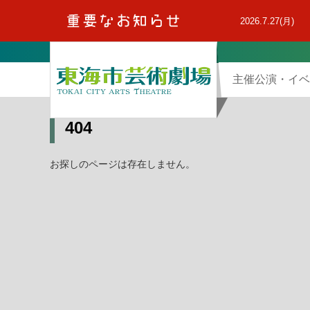
本
文
2026.7.27(月)
へ
主催公演・イベ
404
お探しのページは存在しません。