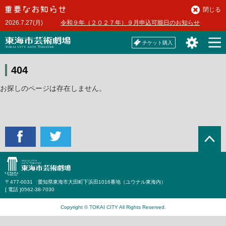
本
閉じる
文
2026.7.27(月)
令和９年（２０２７年）９月申込可能日のお知らせ
へ
チケット購入
404
お探しのページは存在しません。
〒477-0031 愛知県東海市大田町下浜田1016番地（ユウナル東海内）
[ 電話 ]
0562-38-7030
Copyright © TOKAI CITY All Rights Reserved.