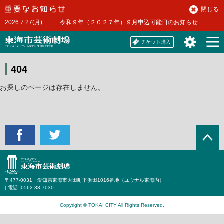
本
閉じる
文
2026.7.27(月)
令和９年（２０２７年）９月申込可能日のお知らせ
へ
チケット購入
404
お探しのページは存在しません。
〒477-0031 愛知県東海市大田町下浜田1016番地（ユウナル東海内）
[ 電話 ]
0562-38-7030
Copyright © TOKAI CITY All Rights Reserved.