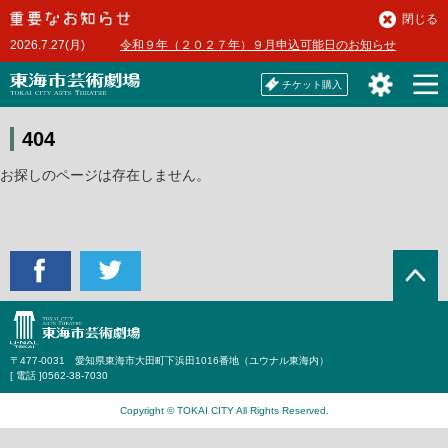
本
閉じる
文
2026.7.27(月)
令和９年（２０２７年）９月申込可能日のお知らせ
へ
チケット購入
404
お探しのページは存在しません。
〒477-0031 愛知県東海市大田町下浜田1016番地（ユウナル東海内）
[ 電話 ]
0562-38-7030
Copyright © TOKAI CITY All Rights Reserved.