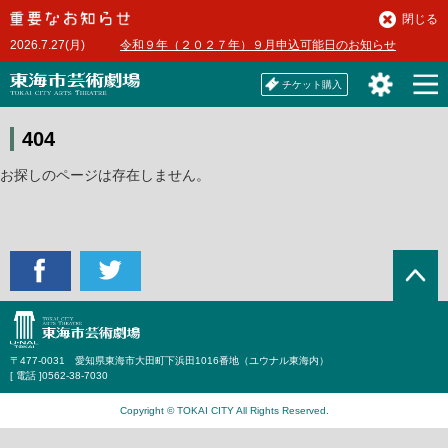
本
閉じる
文
2026.7.27(月)
令和９年（２０２７年）９月申込可能日のお知らせ
へ
チケット購入
404
お探しのページは存在しません。
〒477-0031 愛知県東海市大田町下浜田1016番地（ユウナル東海内）
[ 電話 ]
0562-38-7030
Copyright © TOKAI CITY All Rights Reserved.