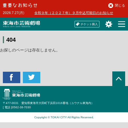
本
閉じる
文
2026.7.27(月)
令和９年（２０２７年）９月申込可能日のお知らせ
へ
チケット購入
404
お探しのページは存在しません。
〒477-0031 愛知県東海市大田町下浜田1016番地（ユウナル東海内）
[ 電話 ]
0562-38-7030
Copyright © TOKAI CITY All Rights Reserved.