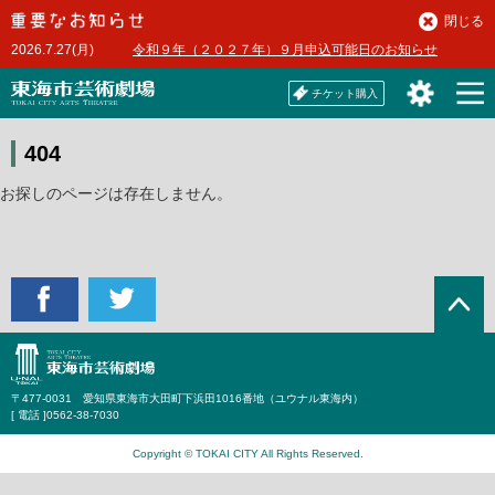
本
閉じる
文
2026.7.27(月)
令和９年（２０２７年）９月申込可能日のお知らせ
へ
チケット購入
404
お探しのページは存在しません。
〒477-0031 愛知県東海市大田町下浜田1016番地（ユウナル東海内）
[ 電話 ]
0562-38-7030
Copyright © TOKAI CITY All Rights Reserved.