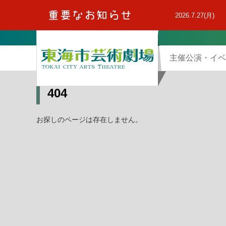
本
文
2026.7.27(月)
へ
主催公演・イベ
404
お探しのページは存在しません。