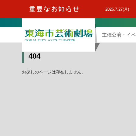
本
文
2026.7.27(月)
へ
主催公演・イベ
404
お探しのページは存在しません。