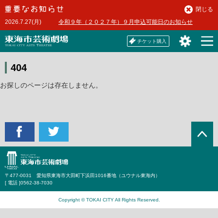
本
閉じる
文
2026.7.27(月)
令和９年（２０２７年）９月申込可能日のお知らせ
へ
チケット購入
404
お探しのページは存在しません。
〒477-0031 愛知県東海市大田町下浜田1016番地（ユウナル東海内）
[ 電話 ]
0562-38-7030
Copyright © TOKAI CITY All Rights Reserved.